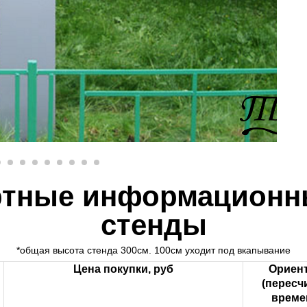
ртные информацион
стенды
*общая высота стенда 300см. 100см уходит под вкапывание
Цена покупки, руб
Ориент
(пересч
време