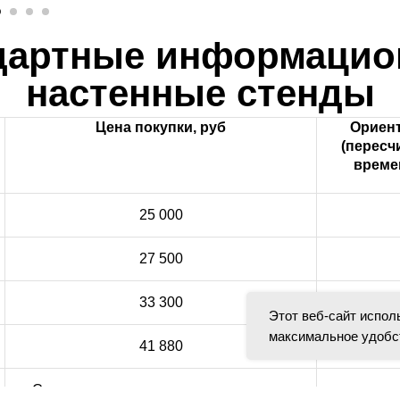
ндартные информацио
настенные стенды
Цена покупки, руб
Ориент
(пересч
време
25 000
27 500
33 300
Этот веб-сайт испол
максимальное удобс
41 880
Стоимость рассчитывается по запросу