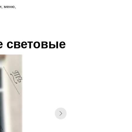
и, меню,
е световые